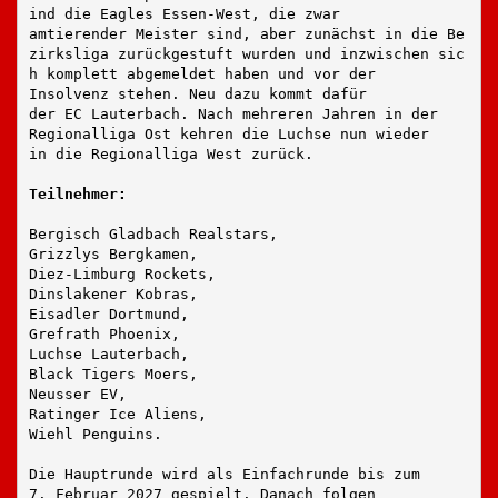
ind die Eagles Essen-West, die zwar 
amtierender Meister sind, aber zunächst in die Be
zirksliga zurückgestuft wurden und inzwischen sic
h komplett abgemeldet haben und vor der
Insolvenz stehen. Neu dazu kommt dafür
der EC Lauterbach. Nach mehreren Jahren in der
Regionalliga Ost kehren die Luchse nun wieder
in die Regionalliga West zurück.
Teilnehmer:
Bergisch Gladbach Realstars,
Grizzlys Bergkamen,
Diez-Limburg Rockets,
Dinslakener Kobras,
Eisadler Dortmund,
Grefrath Phoenix,
Luchse Lauterbach,
Black Tigers Moers,
Neusser EV,
Ratinger Ice Aliens,
Wiehl Penguins.
Die Hauptrunde wird als Einfachrunde bis zum
7. Februar 2027 gespielt. Danach folgen