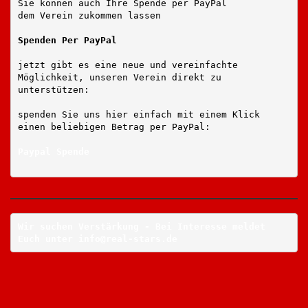
Sie können auch Ihre Spende per PayPal
dem Verein zukommen lassen
Spenden Per PayPal
jetzt gibt es eine neue und vereinfachte
Möglichkeit, unseren Verein direkt zu
unterstützen:
spenden Sie uns hier einfach mit einem Klick
einen beliebigen Betrag per PayPal:
Paypal Spende
Wir suchen Verstärkung - Bei Interesse meldet
Euch unter info@real-stars.de