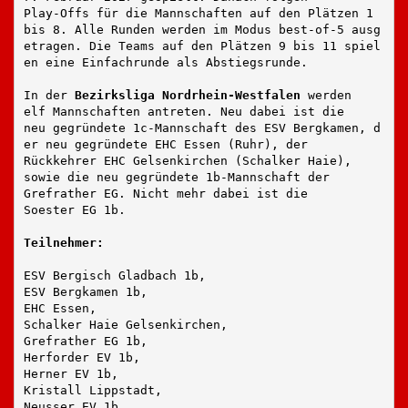
Play-Offs für die Mannschaften auf den Plätzen 1 
bis 8. Alle Runden werden im Modus best-of-5 ausg
etragen. Die Teams auf den Plätzen 9 bis 11 spiel
en eine Einfachrunde als Abstiegsrunde.
In der 
Bezirksliga Nordrhein-Westfalen
 werden
elf Mannschaften antreten. Neu dabei ist die
neu gegründete 1c-Mannschaft des ESV Bergkamen, d
er neu gegründete EHC Essen (Ruhr), der 
Rückkehrer EHC Gelsenkirchen (Schalker Haie),
sowie die neu gegründete 1b-Mannschaft der
Grefrather EG. Nicht mehr dabei ist die
Soester EG 1b.
Teilnehmer:
ESV Bergisch Gladbach 1b,
ESV Bergkamen 1b,
EHC Essen,
Schalker Haie Gelsenkirchen,
Grefrather EG 1b,
Herforder EV 1b,
Herner EV 1b,
Kristall Lippstadt,
Neusser EV 1b,