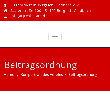
Skip
Eissportverein Bergisch Gladbach e.V.
to
Saalerstraße 100 - 51429 Bergisch Gladbach
content
info[at]real-stars.de
Real Stars –
Eissportverein Bergisch
Gladbach e.V.
TOGGLE NAVIGATION
Bergisch
Gladbach
Beitragsordnung
Home
/
Kurzportrait des Vereins
/
Beitragsordnung