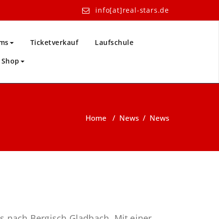
info[at]real-stars.de
ms
Ticketverkauf
Laufschule
Shop
Home
/
News
/
News
es nach Bergisch Gladbach. Mit einer