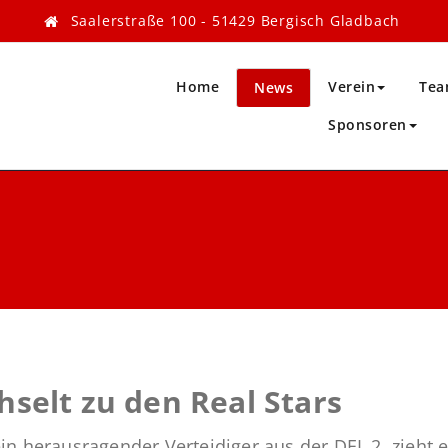
Saalerstraße 100 - 51429 Bergisch Gladbach
Home
Verein
Tea
News
Sponsoren
hselt zu den Real Stars
ein herausragender Verteidiger aus der DEL 2, zieht 