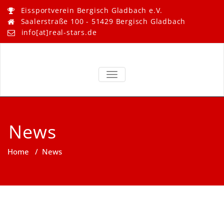
Skip
Eissportverein Bergisch Gladbach e.V.
to
Saalerstraße 100 - 51429 Bergisch Gladbach
content
info[at]real-stars.de
Real Stars –
Eissportverein Bergisch
Gladbach e.V.
TOGGLE NAVIGATION
Bergisch
Gladbach
News
Home
/
News