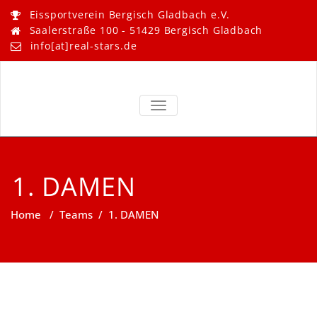
Skip
Eissportverein Bergisch Gladbach e.V.
to
Saalerstraße 100 - 51429 Bergisch Gladbach
content
info[at]real-stars.de
Real Stars –
Eissportverein Bergisch
Gladbach e.V.
TOGGLE NAVIGATION
Bergisch
Gladbach
1. DAMEN
Home
/
Teams
/
1. DAMEN