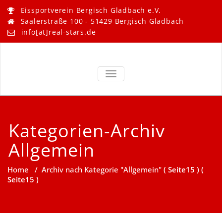
Skip
Eissportverein Bergisch Gladbach e.V.
to
Saalerstraße 100 - 51429 Bergisch Gladbach
content
info[at]real-stars.de
Real Stars –
Eissportverein Bergisch
Gladbach e.V.
TOGGLE NAVIGATION
Bergisch
Gladbach
Kategorien-Archiv
Allgemein
Home
/
Archiv nach Kategorie "Allgemein"
( Seite15 ) (
Seite15 )