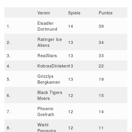
Verein
Spiele
Punkte
Eisadler
1.
14
39
Dortmund
Ratinger Ice
2.
13
34
Aliens
3.
RealStars
13
33
4.
KobrasDinlaken
13
22
Grizzlys
5.
13
19
Bergkamen
Black Tigers
6.
12
15
Moers
Phoenix
7.
12
14
Grefrath
Wiehl
8.
12
11
Penguins