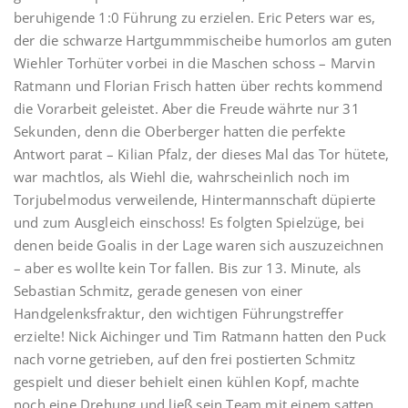
beruhigende 1:0 Führung zu erzielen. Eric Peters war es,
der die schwarze Hartgummmischeibe humorlos am guten
Wiehler Torhüter vorbei in die Maschen schoss – Marvin
Ratmann und Florian Frisch hatten über rechts kommend
die Vorarbeit geleistet. Aber die Freude währte nur 31
Sekunden, denn die Oberberger hatten die perfekte
Antwort parat – Kilian Pfalz, der dieses Mal das Tor hütete,
war machtlos, als Wiehl die, wahrscheinlich noch im
Torjubelmodus verweilende, Hintermannschaft düpierte
und zum Ausgleich einschoss! Es folgten Spielzüge, bei
denen beide Goalis in der Lage waren sich auszuzeichnen
– aber es wollte kein Tor fallen. Bis zur 13. Minute, als
Sebastian Schmitz, gerade genesen von einer
Handgelenksfraktur, den wichtigen Führungstreffer
erzielte! Nick Aichinger und Tim Ratmann hatten den Puck
nach vorne getrieben, auf den frei postierten Schmitz
gespielt und dieser behielt einen kühlen Kopf, machte
noch eine Drehung und ließ sein Team mit einem satten