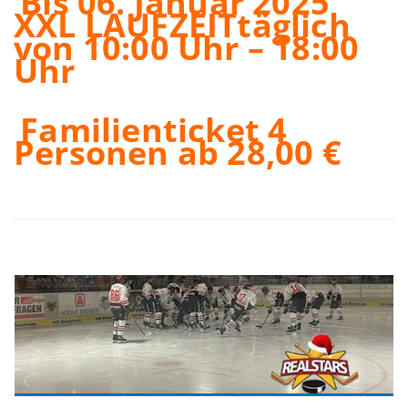
Bis 06. Januar 2025
XXL LAUFZEITtäglich
von 10:00 Uhr – 18:00
Uhr
Familienticket 4
Personen ab 28,00 €