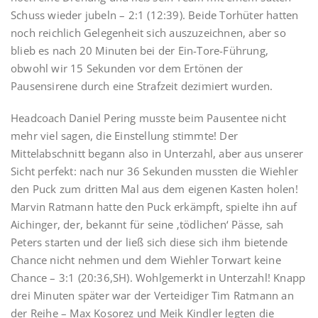
Schuss wieder jubeln – 2:1 (12:39). Beide Torhüter hatten
noch reichlich Gelegenheit sich auszuzeichnen, aber so
blieb es nach 20 Minuten bei der Ein-Tore-Führung,
obwohl wir 15 Sekunden vor dem Ertönen der
Pausensirene durch eine Strafzeit dezimiert wurden.
Headcoach Daniel Pering musste beim Pausentee nicht
mehr viel sagen, die Einstellung stimmte! Der
Mittelabschnitt begann also in Unterzahl, aber aus unserer
Sicht perfekt: nach nur 36 Sekunden mussten die Wiehler
den Puck zum dritten Mal aus dem eigenen Kasten holen!
Marvin Ratmann hatte den Puck erkämpft, spielte ihn auf
Aichinger, der, bekannt für seine ‚tödlichen‘ Pässe, sah
Peters starten und der ließ sich diese sich ihm bietende
Chance nicht nehmen und dem Wiehler Torwart keine
Chance – 3:1 (20:36,SH). Wohlgemerkt in Unterzahl! Knapp
drei Minuten später war der Verteidiger Tim Ratmann an
der Reihe – Max Kosorez und Meik Kindler legten die