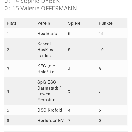
0 : 14 Sophie DYBEK
0 : 15 Valerie OFFERMANN
Platz
Verein
Spiele
Punkte
1
RealStars
5
15
Kassel
2
Huskies
5
10
Ladies
KEC „die
3
4
8
Haie“ 1c
SpG ESC
Darmstadt /
4
5
7
Löwen
Frankfurt
5
DSC Krefeld
4
5
6
Herforder EV
7
0