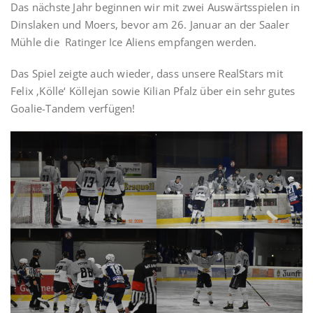
Das nächste Jahr beginnen wir mit zwei Auswärtsspielen in
Dinslaken und Moers, bevor am 26. Januar an der Saaler
Mühle die Ratinger Ice Aliens empfangen werden.
Das Spiel zeigte auch wieder, dass unsere RealStars mit
Felix ‚Kölle‘ Köllejan sowie Kilian Pfalz über ein sehr gutes
Goalie-Tandem verfügen!