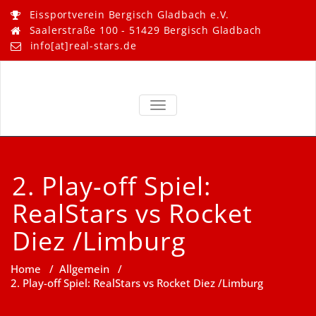
Skip
Eissportverein Bergisch Gladbach e.V.
to
Saalerstraße 100 - 51429 Bergisch Gladbach
content
info[at]real-stars.de
Real Stars –
Eissportverein Bergisch
Gladbach e.V.
TOGGLE NAVIGATION
Bergisch
Gladbach
2. Play-off Spiel:
RealStars vs Rocket
Diez /Limburg
Home
/
Allgemein
/
2. Play-off Spiel: RealStars vs Rocket Diez /Limburg