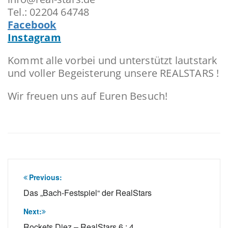
Tel.: 02204 64748
Facebook
Instagram
Kommt alle vorbei und unterstützt lautstark
und voller Begeisterung unsere REALSTARS !
Wir freuen uns auf Euren Besuch!
Beitragsnavigation
Previous:
Das „Bach-Festspiel“ der RealStars
Next:
Rockets Diez – RealStars 6 : 4