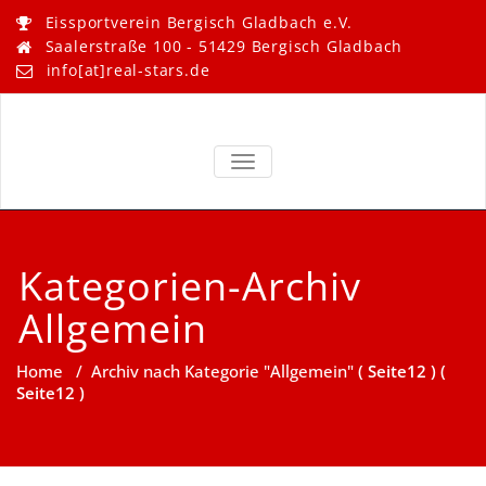
Skip
Eissportverein Bergisch Gladbach e.V.
to
Saalerstraße 100 - 51429 Bergisch Gladbach
content
info[at]real-stars.de
Real Stars –
Eissportverein Bergisch
Gladbach e.V.
TOGGLE NAVIGATION
Bergisch
Gladbach
Kategorien-Archiv
Allgemein
Home
/
Archiv nach Kategorie "Allgemein"
( Seite12 ) (
Seite12 )