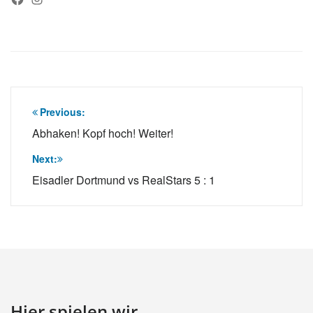
Beitragsnavigation
Previous:
Abhaken! Kopf hoch! Weiter!
Next:
Eisadler Dortmund vs RealStars 5 : 1
Hier spielen wir