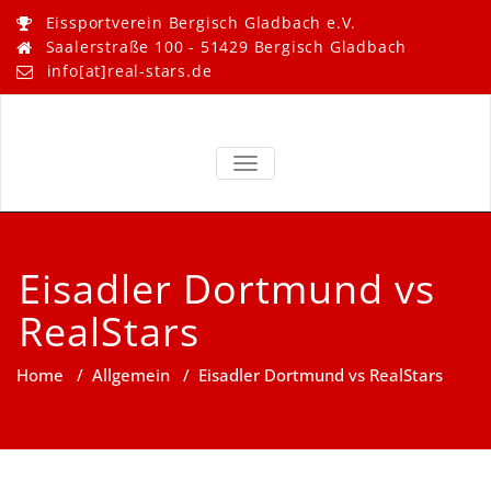
Skip
Eissportverein Bergisch Gladbach e.V.
to
Saalerstraße 100 - 51429 Bergisch Gladbach
content
info[at]real-stars.de
Real Stars –
Eissportverein Bergisch
Gladbach e.V.
TOGGLE NAVIGATION
Bergisch
Gladbach
Eisadler Dortmund vs
RealStars
Home
/
Allgemein
/
Eisadler Dortmund vs RealStars