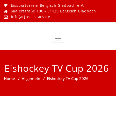
Skip
Eissportverein Bergisch Gladbach e.V.
to
Saalerstraße 100 - 51429 Bergisch Gladbach
content
info[at]real-stars.de
Real Stars –
Eissportverein Bergisch
Gladbach e.V.
TOGGLE NAVIGATION
Bergisch
Gladbach
Eishockey TV Cup 2026
Home
/
Allgemein
/
Eishockey TV Cup 2026