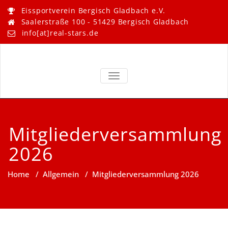
Skip
Eissportverein Bergisch Gladbach e.V.
to
Saalerstraße 100 - 51429 Bergisch Gladbach
content
info[at]real-stars.de
Real Stars –
Eissportverein Bergisch
Gladbach e.V.
TOGGLE NAVIGATION
Bergisch
Gladbach
Mitgliederversammlung
2026
Home
/
Allgemein
/
Mitgliederversammlung 2026