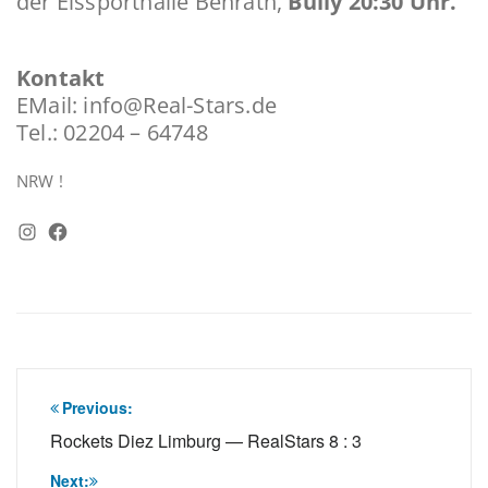
der Eissporthalle Benrath,
Bully 20:30 Uhr.
Kontakt
EMail: info@Real-Stars.de
Tel.: 02204 – 64748
NRW !
Instagram
Facebook
Beitragsnavigation
Previous:
Rockets Diez Limburg — RealStars 8 : 3
Next: