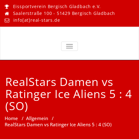
Skip
Eissportverein Bergisch Gladbach e.V.
to
Saalerstraße 100 - 51429 Bergisch Gladbach
content
info[at]real-stars.de
Real Stars –
Eissportverein Bergisch
Gladbach e.V.
TOGGLE NAVIGATION
Bergisch
Gladbach
RealStars Damen vs
Ratinger Ice Aliens 5 : 4
(SO)
Home
/
Allgemein
/
RealStars Damen vs Ratinger Ice Aliens 5 : 4 (SO)