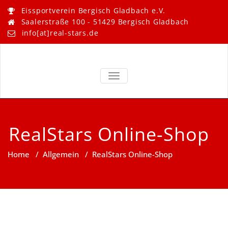
Skip
Eissportverein Bergisch Gladbach e.V.
to
Saalerstraße 100 - 51429 Bergisch Gladbach
content
info[at]real-stars.de
Real Stars –
Eissportverein Bergisch
Gladbach e.V.
TOGGLE NAVIGATION
Bergisch
Gladbach
RealStars Online-Shop
Home
/
Allgemein
/
RealStars Online-Shop