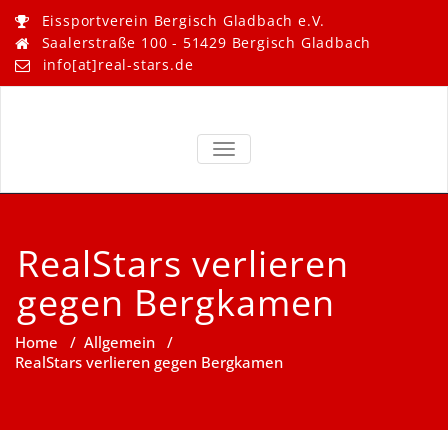
Skip
Eissportverein Bergisch Gladbach e.V.
to
Saalerstraße 100 - 51429 Bergisch Gladbach
content
info[at]real-stars.de
Real Stars –
Eissportverein Bergisch
Gladbach e.V.
TOGGLE NAVIGATION
Bergisch
Gladbach
RealStars verlieren
gegen Bergkamen
Home
/
Allgemein
/
RealStars verlieren gegen Bergkamen