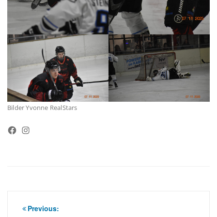
Bilder Yvonne RealStars
Facebook
Instagram
Beitragsnavigation
Previous: