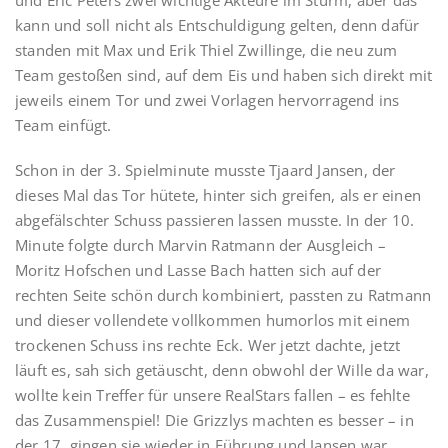
und Eric Peters zwei wichtige Akteure im Sturm, aber das
kann und soll nicht als Entschuldigung gelten, denn dafür
standen mit Max und Erik Thiel Zwillinge, die neu zum
Team gestoßen sind, auf dem Eis und haben sich direkt mit
jeweils einem Tor und zwei Vorlagen hervorragend ins
Team einfügt.
Schon in der 3. Spielminute musste Tjaard Jansen, der
dieses Mal das Tor hütete, hinter sich greifen, als er einen
abgefälschter Schuss passieren lassen musste. In der 10.
Minute folgte durch Marvin Ratmann der Ausgleich –
Moritz Hofschen und Lasse Bach hatten sich auf der
rechten Seite schön durch kombiniert, passten zu Ratmann
und dieser vollendete vollkommen humorlos mit einem
trockenen Schuss ins rechte Eck. Wer jetzt dachte, jetzt
läuft es, sah sich getäuscht, denn obwohl der Wille da war,
wollte kein Treffer für unsere RealStars fallen – es fehlte
das Zusammenspiel! Die Grizzlys machten es besser – in
der 17. gingen sie wieder in Führung und Jansen war