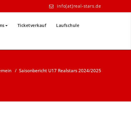
info[at]real-stars.de
ms
Ticketverkauf
Laufschule
emein
/
Saisonbericht U17 Realstars 2024/2025