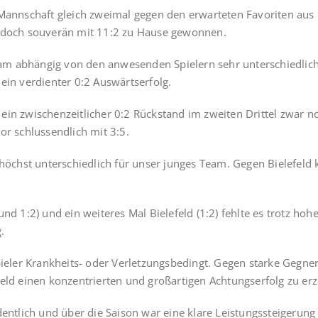
 Mannschaft gleich zweimal gegen den erwarteten Favoriten aus 
jedoch souverän mit 11:2 zu Hause gewonnen.
m abhängig von den anwesenden Spielern sehr unterschiedliche 
ein verdienter 0:2 Auswärtserfolg.
in zwischenzeitlicher 0:2 Rückstand im zweiten Drittel zwar noc
or schlussendlich mit 3:5.
n höchst unterschiedlich für unser junges Team. Gegen Bielefel
 1:2) und ein weiteres Mal Bielefeld (1:2) fehlte es trotz h
.
pieler Krankheits- oder Verletzungsbedingt. Gegen starke Gegne
eld einen konzentrierten und großartigen Achtungserfolg zu erzi
dentlich und über die Saison war eine klare Leistungssteigerun