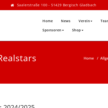
Saalerstraße 100 - 51429 Bergisch Gladbach
Home
News
Verein
Tea
Sponsoren
Shop
Realstars
Home
/
Allg
s 2024/2025