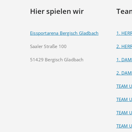
Hier spielen wir
Tea
Eissportarena Bergisch Gladbach
1. HER
Saaler Straße 100
2. HER
51429 Bergisch Gladbach
1. DAM
2. DAM
TEAM 
TEAM 
TEAM 
TEAM 