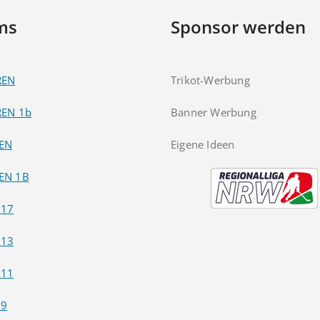
ms
Sponsor werden
REN
Trikot-Werbung
REN 1b
Banner Werbung
EN
Eigene Ideen
EN 1B
U17
U13
U11
U9